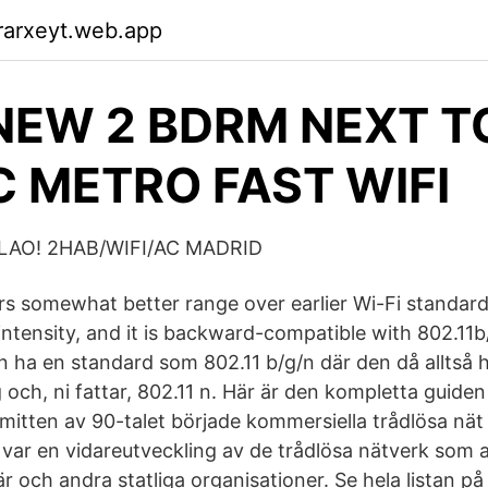
rarxeyt.web.app
NEW 2 BDRM NEXT T
C METRO FAST WIFI
AO! 2HAB/WIFI/AC MADRID
rs somewhat better range over earlier Wi-Fi standard
intensity, and it is backward-compatible with 802.11b
n ha en standard som 802.11 b/g/n där den då alltså h
 och, ni fattar, 802.11 n. Här är den kompletta guiden t
 mitten av 90-talet började kommersiella trådlösa nä
var en vidareutveckling av de trådlösa nätverk som 
r och andra statliga organisationer. Se hela listan på