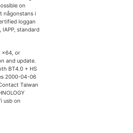
ossible on
t någonstans i
ertified loggan
, IAPP, standard
 x64, or
ion and update.
oth BT4.0 + HS
ies 2000-04-06
 Contact Taiwan
ECHNOLOGY
i usb on