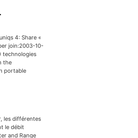
r
uniqs 4: Share «
er join:2003-10-
) technologies
n the
in portable
, les différentes
t le débit
ater and Range