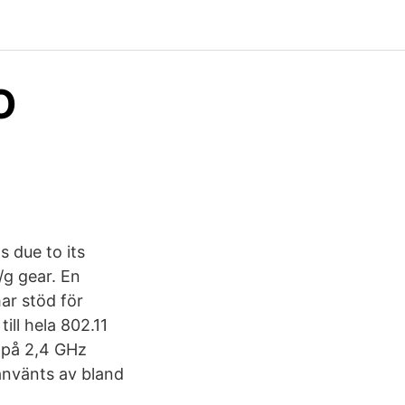
O
s due to its
/g gear. En
ar stöd för
ill hela 802.11
t på 2,4 GHz
använts av bland