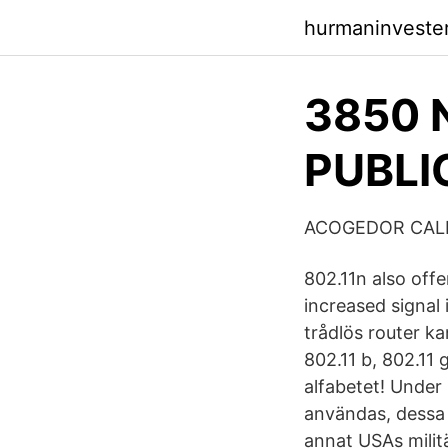
hurmaninveste
3850 
PUBLI
ACOGEDOR CALL
802.11n also offe
increased signal 
trådlös router ka
802.11 b, 802.11 g
alfabetet! Under
användas, dessa 
annat USAs militä