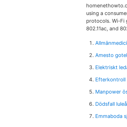
homenethowto.com
using a consumer
protocols. Wi-Fi 
802.11ac, and 802
Allmänmedici
Amesto gote
Elektriskt le
Efterkontrol
Manpower ös
Dödsfall lule
Emmaboda sj