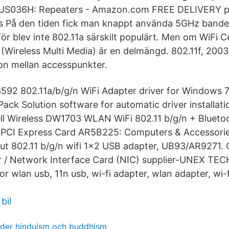
US036H: Repeaters - Amazon.com FREE DELIVERY p
es På den tiden fick man knappt använda 5GHz bande
ör blev inte 802.11a särskilt populärt. Men om WiFi C
Wireless Multi Media) är en delmängd. 802.11f, 2003
on mellan accesspunkter.
T3592 802.11a/b/g/n WiFi Adapter driver for Windows 7
ack Solution software for automatic driver installat
l Wireless DW1703 WLAN WiFi 802.11 b/g/n + Blueto
i-PCI Express Card AR5B225: Computers & Accessor
out 802.11 b/g/n wifi 1x2 USB adapter, UB93/AR9271.
 / Network Interface Card (NIC) supplier-UNEX T
wlan usb, 11n usb, wi-fi adapter, wlan adapter, wi-f
bil
nader hinduism och buddhism