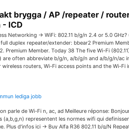
kt brygga / AP /repeater / route
 - ICD
ess Networking → WiFi: 802.11 b/g/n 2.4 or 5.0 GHz? 
full duplex repeater/extender: bbear2 Premium Memb
. Premium Member. Today 38 The five Wi-Fi (802.11
c) are often abbreviate b/g/n, a/b/g/n and a/b/g/n/ac i
r wireless routers, Wi-Fi access points and the Wi-Fi 
mmun lediga jobb
'on parle de Wi-Fi n, ac, ad Meilleure réponse: Bonjour
es (a,b,g,n) representent les normes wifi qui definissen
e. Plus d'infos ici -> Buy Alfa R36 802.11 b/g/N Repe