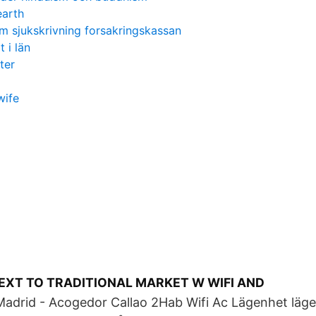
earth
m sjukskrivning forsakringskassan
 i län
ter
wife
EXT TO TRADITIONAL MARKET W WIFI AND
adrid - Acogedor Callao 2Hab Wifi Ac Lägenhet läge