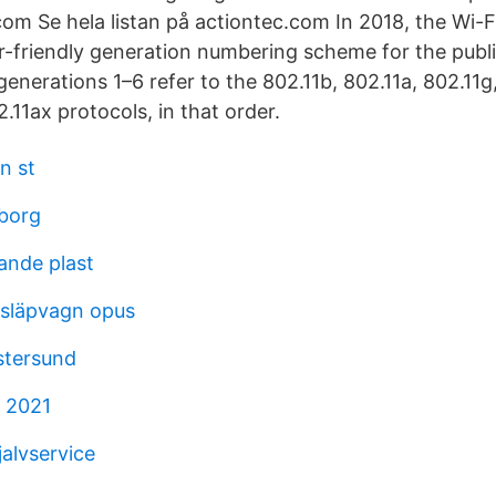
 Se hela listan på actiontec.com In 2018, the Wi-Fi
-friendly generation numbering scheme for the publi
generations 1–6 refer to the 802.11b, 802.11a, 802.11g
.11ax protocols, in that order.
n st
borg
dande plast
l släpvagn opus
tersund
å 2021
alvservice