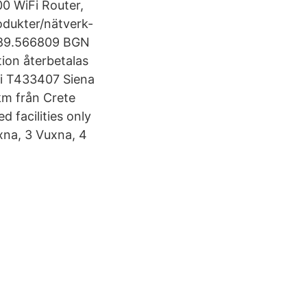
0 WiFi Router,
odukter/nätverk-
189.566809 BGN
ion återbetalas
ifi T433407 Siena
km från Crete
 facilities only
uxna, 3 Vuxna, 4