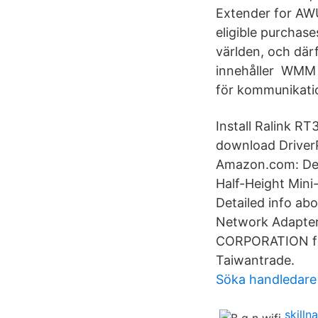
Extender for AW
eligible purchas
världen, och därf
innehåller WMM (
för kommunikati
Install Ralink R
download DriverP
Amazon.com: Del
Half-Height Min
Detailed info ab
Network Adapter
CORPORATION for 
Taiwantrade.
Söka handledare 
skill