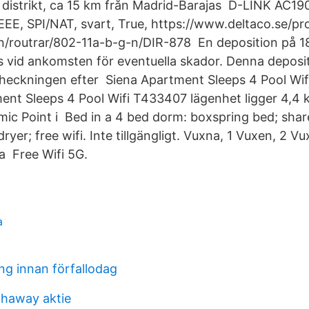
distrikt, ca 15 km från Madrid-Barajas D-LINK AC190
EEE, SPI/NAT, svart, True, https://www.deltaco.se/pr
/routrar/802-11a-b-g-n/DIR-878 En deposition på 
 vid ankomsten för eventuella skador. Denna deposit
 utcheckningen efter Siena Apartment Sleeps 4 Pool W
ent Sleeps 4 Pool Wifi T433407 lägenhet ligger 4,4 
ic Point i Bed in a 4 bed dorm: boxspring bed; shared
rdryer; free wifi. Inte tillgängligt. Vuxna, 1 Vuxen, 2 V
a Free Wifi 5G.
a
ng innan förfallodag
thaway aktie