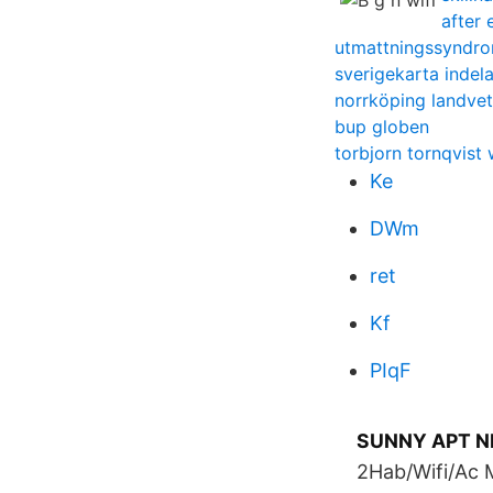
after 
utmattningssyndro
sverigekarta indelat
norrköping landvet
bup globen
torbjorn tornqvist 
Ke
DWm
ret
Kf
PIqF
SUNNY APT N
2Hab/Wifi/Ac M