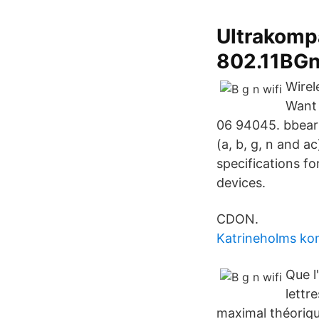
Ultrakompa
802.11BGn
Wirel
Want 
06 94045. bbear2
(a, b, g, n and a
specifications fo
devices.
CDON.
Katrineholms ko
Que l
lettr
maximal théoriqu