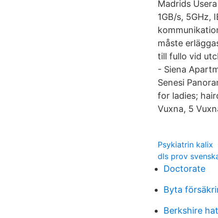
Madrids Usera 
1GB/s, 5GHz, I
kommunikation
måste erläggas
till fullo vid
- Siena Apartm
Senesi Panoram
for ladies; hai
Vuxna, 5 Vuxn
Psykiatrin kalix
dls prov svensk
Doctorate
Byta försäkri
Berkshire ha