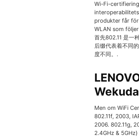
Wi-Fi-certifierin
interoperabilitet
produkter får f
WLAN som följer 
首先802.11 是一
后缀代表着不同的
度不同。.
LENOVO 
Wekuda
Men om WiFi Cert
802.11f, 2003, I
2006. 802.11g, 2
2.4GHz & 5GHz) 