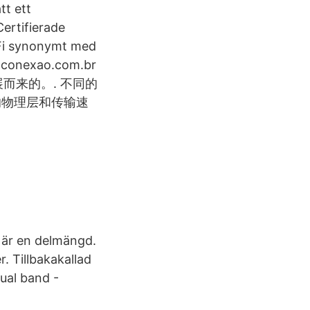
tt ett
Certifierade
-Fi synonymt med
haconexao.com.br
 发展而来的。. 不同的
的物理层和传输速
 är en delmängd.
. Tillbakakallad
ual band -