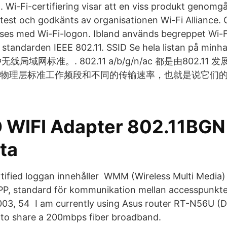
g. Wi-Fi-certifiering visar att en viss produkt genomgå
stest och godkänts av organisationen Wi-Fi Alliance. 
örses med Wi-Fi-logon. Ibland används begreppet Wi
standarden IEEE 802.11. SSID Se hela listan på min
种无线局域网标准。. 802.11 a/b/g/n/ac 都是由802.11
物理层标准工作频段和不同的传输速率，也就是说它们
WIFI Adapter 802.11BGN
ta
ified loggan innehåller WMM (Wireless Multi Media)
APP, standard för kommunikation mellan accesspunkter
003, 54 I am currently using Asus router RT-N56U (D
to share a 200mbps fiber broadband.