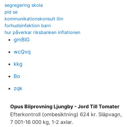
segregering skola
pid se
kommunikationskonsult lön
forhudsinfektion barn
hur påverkar riksbanken inflationen
gmBlG
wcQvq
kkg
Bo
zqk
Opus Bilprovning Ljungby - Jord Till Tomater
Efterkontroll (ombesiktning) 624 kr. Släpvagn,
7 001-16 000 kg, 1-2 axlar.