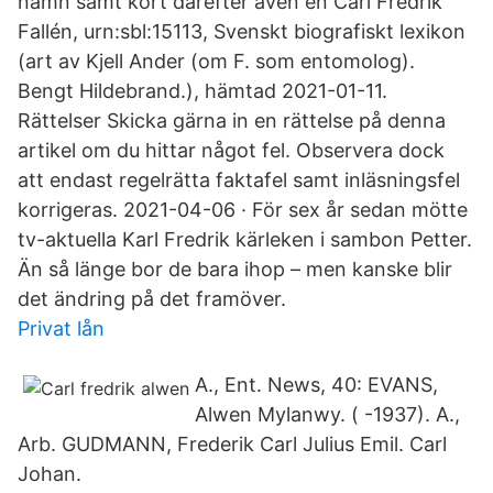
namn samt kort därefter även en Carl Fredrik
Fallén, urn:sbl:15113, Svenskt biografiskt lexikon
(art av Kjell Ander (om F. som entomolog).
Bengt Hildebrand.), hämtad 2021-01-11.
Rättelser Skicka gärna in en rättelse på denna
artikel om du hittar något fel. Observera dock
att endast regelrätta faktafel samt inläsningsfel
korrigeras. 2021-04-06 · För sex år sedan mötte
tv-aktuella Karl Fredrik kärleken i sambon Petter.
Än så länge bor de bara ihop – men kanske blir
det ändring på det framöver.
Privat lån
A., Ent. News, 40: EVANS,
Alwen Mylanwy. ( -1937). A.,
Arb. GUDMANN, Frederik Carl Julius Emil. Carl
Johan.