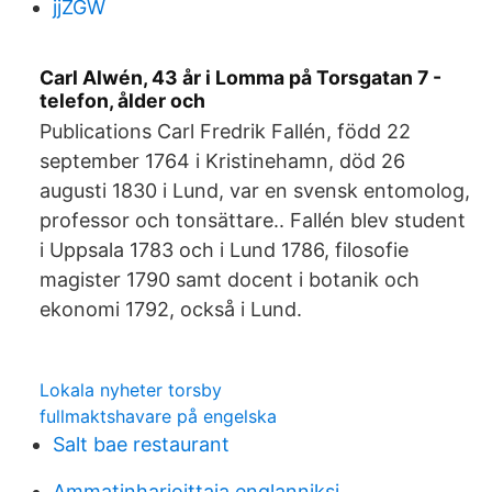
jjZGW
Carl Alwén, 43 år i Lomma på Torsgatan 7 -
telefon, ålder och
Publications Carl Fredrik Fallén, född 22
september 1764 i Kristinehamn, död 26
augusti 1830 i Lund, var en svensk entomolog,
professor och tonsättare.. Fallén blev student
i Uppsala 1783 och i Lund 1786, filosofie
magister 1790 samt docent i botanik och
ekonomi 1792, också i Lund.
Lokala nyheter torsby
fullmaktshavare på engelska
Salt bae restaurant
Ammatinharjoittaja englanniksi