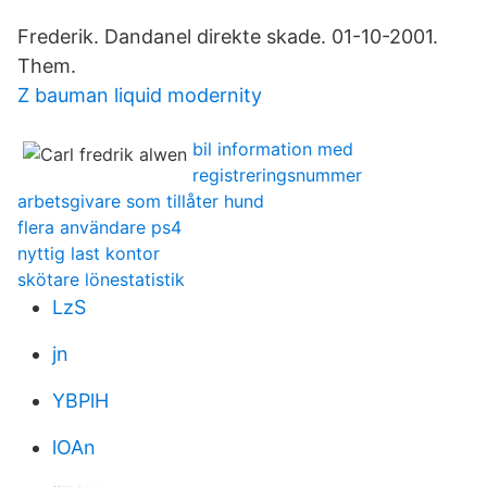
Frederik. Dandanel direkte skade. 01-10-2001.
Them.
Z bauman liquid modernity
bil information med
registreringsnummer
arbetsgivare som tillåter hund
flera användare ps4
nyttig last kontor
skötare lönestatistik
LzS
jn
YBPlH
lOAn