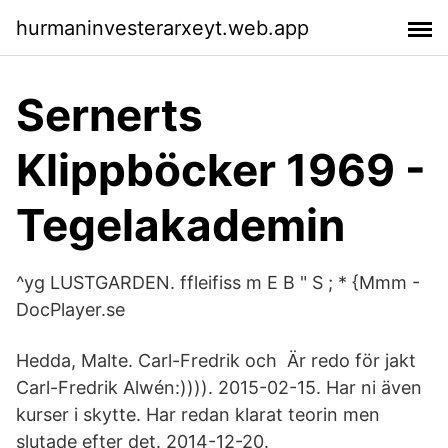
hurmaninvesterarxeyt.web.app
Sernerts
Klippböcker 1969 -
Tegelakademin
^yg LUSTGARDEN. ffleifiss m E B " S ; * {Mmm -
DocPlayer.se
Hedda, Malte. Carl-Fredrik och Är redo för jakt
Carl-Fredrik Alwén:)))). 2015-02-15. Har ni även
kurser i skytte. Har redan klarat teorin men
slutade efter det. 2014-12-20.