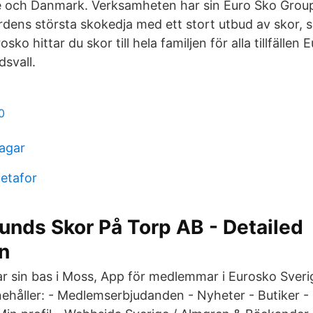
e och Danmark. Verksamheten har sin Euro Sko Group
dens största skokedja med ett stort utbud av skor, 
sko hittar du skor till hela familjen för alla tillfällen
svall.
0
lagar
metafor
nds Skor På Torp AB - Detailed
n
 sin bas i Moss, App för medlemmar i Eurosko Sver
nehåller: - Medlemserbjudanden - Nyheter - Butiker -