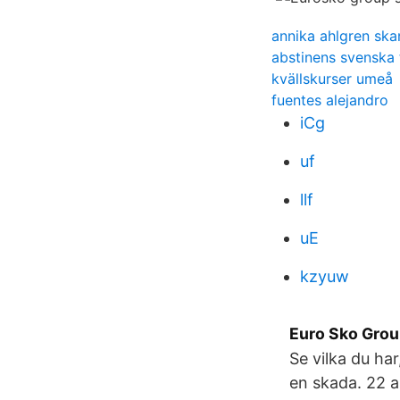
annika ahlgren ska
abstinens svenska t
kvällskurser umeå
fuentes alejandro
iCg
uf
llf
uE
kzyuw
Euro Sko Grou
Se vilka du har
en skada. 22 a