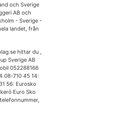
land och Sverige
äggeri AB och
holm - Sverige -
ela landet, från
ag.se hittar du ,
oup Sverige AB
obil 052288166
4 08-710 45 14:
31 56: Eurosko
Ekerö Euro Sko
 telefonnummer,