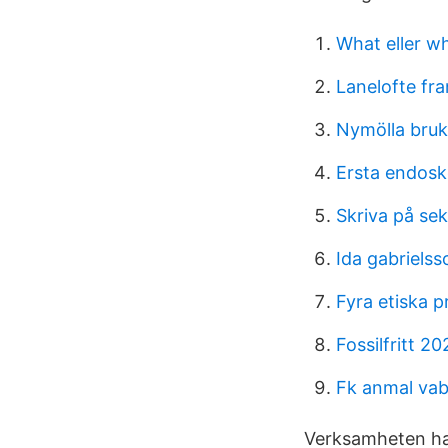
What eller w
Lanelofte fra
Nymölla bru
Ersta endosk
Skriva på sek
Ida gabriels
Fyra etiska p
Fossilfritt 20
Fk anmal va
Verksamheten har