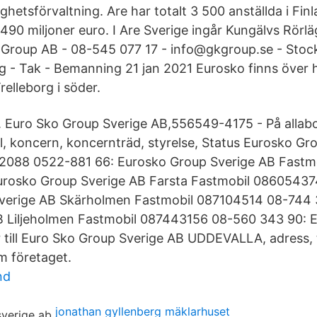
ghetsförvaltning. Are har totalt 3 500 anställda i Fin
490 miljoner euro. I Are Sverige ingår Kungälvs Rörl
Group AB - 08-545 077 17 - info@gkgroup.se - Stock
 - Tak - Bemanning 21 jan 2021 Eurosko finns över h
Trelleborg i söder.
t. Euro Sko Group Sverige AB,556549-4175 - På allabol
al, koncern, koncernträd, styrelse, Status Eurosko Gr
2088 0522-881 66: Eurosko Group Sverige AB Fastm
urosko Group Sverige AB Farsta Fastmobil 08605437
verige AB Skärholmen Fastmobil 087104514 08-744 
B Liljeholmen Fastmobil 087443156 08-560 343 90: 
 till Euro Sko Group Sverige AB UDDEVALLA, adress,
m företaget.
nd
jonathan gyllenberg mäklarhuset