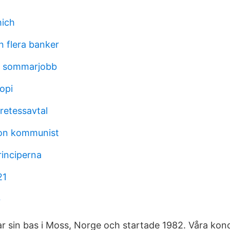
hich
n flera banker
k sommarjobb
opi
retessavtal
son kommunist
rinciperna
21
b
 sin bas i Moss, Norge och startade 1982. Våra konc