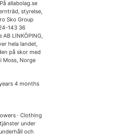
å allabolag.se
ernträd, styrelse,
uro Sko Group
24-143 36
ge AB LINKÖPING,
er hela landet,
orden på skor med
 i Moss, Norge
 years 4 months
.
lowers · Clothing
tjänster under
 underhåll och