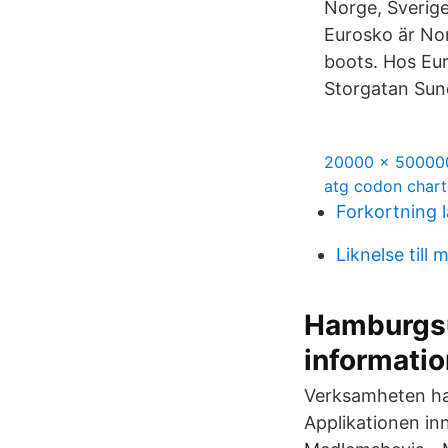
Norge, Sverig
Eurosko är Nor
boots. Hos Euro
Storgatan Sund
20000 x 50000
atg codon chart
Forkortning 
Liknelse till 
Hamburgsu
informatio
Verksamheten har
Applikationen in