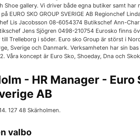
 Shoe gallery. Vi driver både egna butiker samt har
 på EURO SKO GROUP SVERIGE AB Regionchef Linda
hef Lis Jacobsson 08-6054374 Butikschef Ann-Cha
ikschef Jens Sjögren 0498-210754 Eurosko finns öve
r till Trelleborg i söder. Euro sko Group är störst i N
ge, Sverige och Danmark. Verksamheten har sin bas
82. Våra koncept är Euro Sko, Shoeday, Dna och Sko
olm - HR Manager - Euro 
verige AB
14. 127 48 Skärholmen.
n valbo