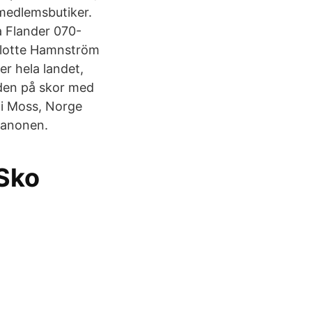
 medlemsbutiker.
 Flander 070-
rlotte Hamnström
r hela landet,
orden på skor med
 i Moss, Norge
kanonen.
Sko