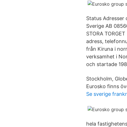
Status Adresser 
Sverige AB 085
STORA TORGET 6 
adress, telefonn
från Kiruna i nor
verksamhet i Nor
och startade 198
Stockholm, Glob
Eurosko finns över
Se sverige frankr
hela fastighetens