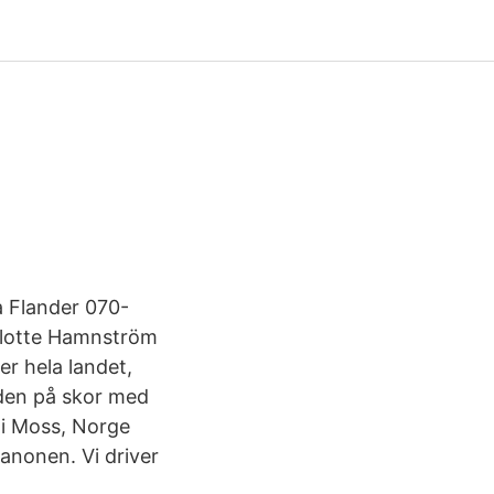
 Flander 070-
rlotte Hamnström
r hela landet,
orden på skor med
 i Moss, Norge
anonen. Vi driver