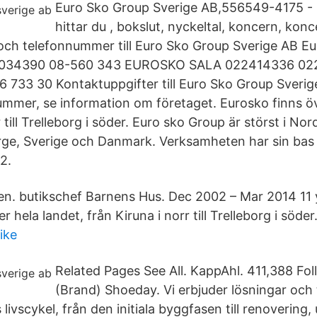
Euro Sko Group Sverige AB,556549-4175 - P
hittar du , bokslut, nyckeltal, koncern, konc
och telefonnummer till Euro Sko Group Sverige AB E
6034390 08-560 343 EUROSKO SALA 022414336 02
733 30 Kontaktuppgifter till Euro Sko Group Sveri
ummer, se information om företaget. Eurosko finns öv
r till Trelleborg i söder. Euro sko Group är störst i N
ge, Sverige och Danmark. Verksamheten har sin bas
2.
en. butikschef Barnens Hus. Dec 2002 – Mar 2014 11
 hela landet, från Kiruna i norr till Trelleborg i söder
ike
Related Pages See All. KappAhl. 411,388 Fol
(Brand) Shoeday. Vi erbjuder lösningar och 
 livscykel, från den initiala byggfasen till renovering,