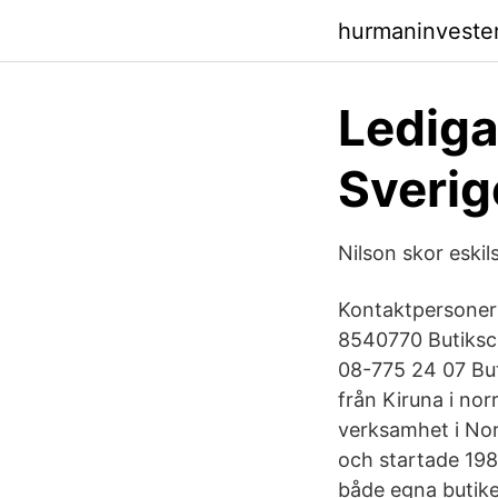
hurmaninveste
Lediga
Sverig
Nilson skor eskil
Kontaktpersoner
8540770 Butiksc
08-775 24 07 But
från Kiruna i nor
verksamhet i Nor
och startade 198
både egna butike