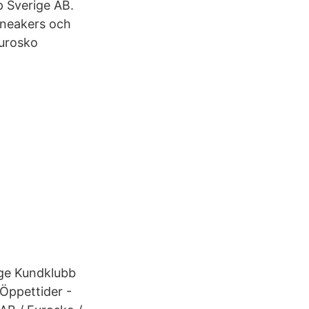
 Sverige AB.
sneakers och
 Eurosko
ige Kundklubb
 Öppettider -