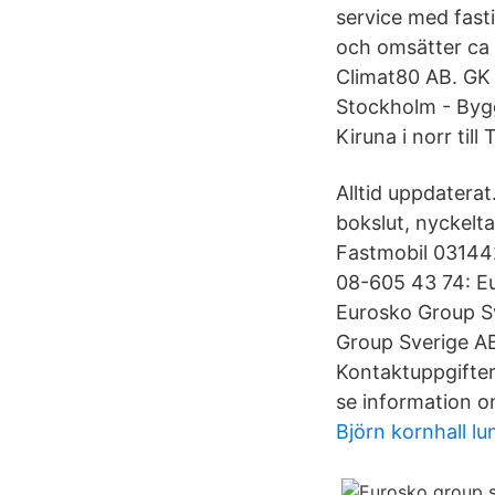
service med fasti
och omsätter ca 
Climat80 AB. GK 
Stockholm - Bygg
Kiruna i norr till 
Alltid uppdatera
bokslut, nyckelt
Fastmobil 03144
08-605 43 74: E
Eurosko Group S
Group Sverige A
Kontaktuppgifter
se information o
Björn kornhall lu