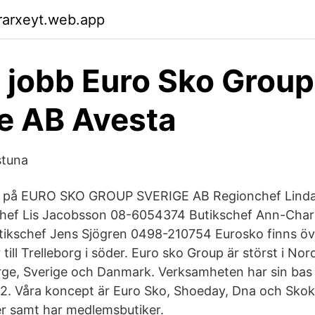
rarxeyt.web.app
 jobb Euro Sko Group
e AB Avesta
stuna
 på EURO SKO GROUP SVERIGE AB Regionchef Linda
hef Lis Jacobsson 08-6054374 Butikschef Ann-Cha
ikschef Jens Sjögren 0498-210754 Eurosko finns öve
r till Trelleborg i söder. Euro sko Group är störst i N
ge, Sverige och Danmark. Verksamheten har sin bas
2. Våra koncept är Euro Sko, Shoeday, Dna och Skok
r samt har medlemsbutiker.