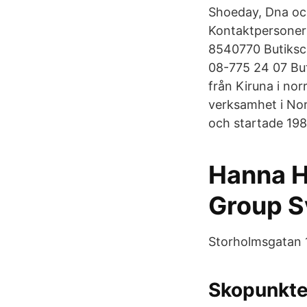
Shoeday, Dna och
Kontaktpersoner
8540770 Butiksc
08-775 24 07 But
från Kiruna i nor
verksamhet i Nor
och startade 19
Hanna H
Group S
Storholmsgatan 
Skopunkte