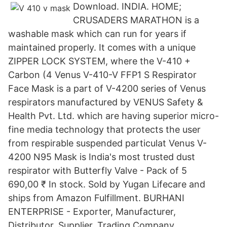
Download. INDIA. HOME;
CRUSADERS MARATHON is a
washable mask which can run for years if
maintained properly. It comes with a unique
ZIPPER LOCK SYSTEM, where the V-410 +
Carbon (4 Venus V-410-V FFP1 S Respirator
Face Mask is a part of V-4200 series of Venus
respirators manufactured by VENUS Safety &
Health Pvt. Ltd. which are having superior micro-
fine media technology that protects the user
from respirable suspended particulat Venus V-
4200 N95 Mask is India's most trusted dust
respirator with Butterfly Valve - Pack of 5
690,00 ₹ In stock. Sold by Yugan Lifecare and
ships from Amazon Fulfillment. BURHANI
ENTERPRISE - Exporter, Manufacturer,
Distributor, Supplier, Trading Company,