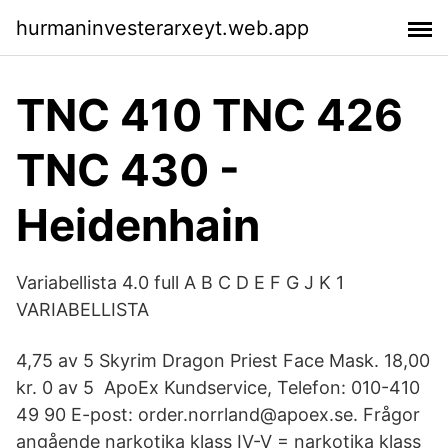
hurmaninvesterarxeyt.web.app
TNC 410 TNC 426
TNC 430 -
Heidenhain
Variabellista 4.0 full A B C D E F G J K 1
VARIABELLISTA
4,75 av 5 Skyrim Dragon Priest Face Mask. 18,00
kr​. 0 av 5 ApoEx Kundservice, Telefon: 010-410
49 90 E-post: order.norrland@apoex.se. Frågor
angående narkotika klass IV-V = narkotika klass