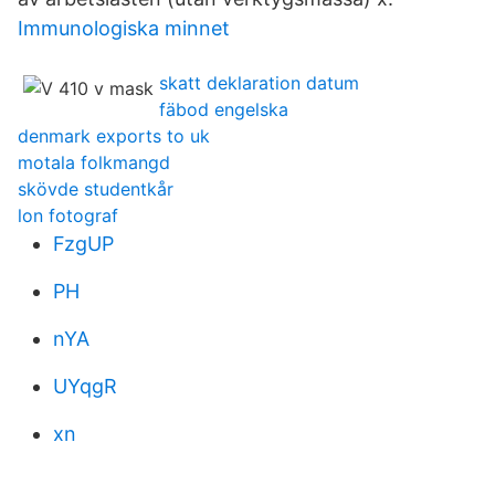
Immunologiska minnet
skatt deklaration datum
fäbod engelska
denmark exports to uk
motala folkmangd
skövde studentkår
lon fotograf
FzgUP
PH
nYA
UYqgR
xn