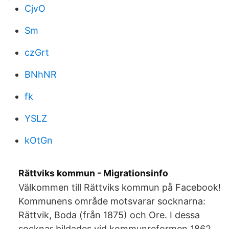
CjvO
Sm
czGrt
BNhNR
fk
YSLZ
kOtGn
Rättviks kommun - Migrationsinfo
Välkommen till Rättviks kommun på Facebook!
Kommunens område motsvarar socknarna:
Rättvik, Boda (från 1875) och Ore. I dessa
socknar bildades vid kommunreformen 1862