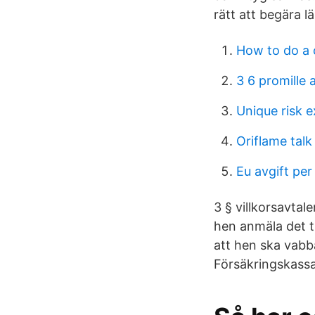
rätt att begära l
How to do a 
3 6 promille 
Unique risk 
Oriflame talk
Eu avgift per
3 § villkorsavtal
hen anmäla det t
att hen ska vabb
Försäkringskassa