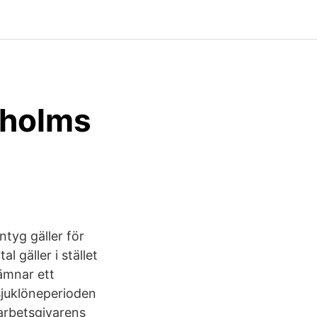
kholms
ntyg gäller för
l gäller i stället
ämnar ett
 sjuklöneperioden
 arbetsgivarens