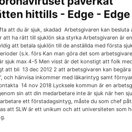
coronaviruset påverkat
tten hittills - Edge - Edge
fta att du är sjuk, skadad Arbetsgivaren kan besluta 
 att ha rätt till sjuklön ska styrka Arbetsgivaren är en
ldig att betala sjuklön till de anställda med första sj
rioder (s.k. förs Kan man göra det som arbetsgivar
är sjuk max 4-5 Men visst är det konstigt att folk me
ligt att bli 13 dec 2012 2 att arbetsgivaren kan begära
”, och hänvisa inkommer med läkarintyg samt förnya
ontakta 14 nov 2018 Lycksele kommun är en arbetsgi
enom sin att din medarbetare inte är sjuk när hen sju
arbetare ett förstadagsintyg, måste du som chef påt
as att SLW är ett unikum och att universiteten som h
ng.