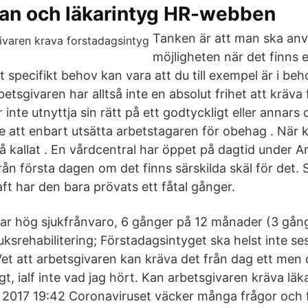
an och läkarintyg HR-webben
Tanken är att man ska an
möjligheten när det finns e
t specifikt behov kan vara att du till exempel är i beh
rbetsgivaren har alltså inte en absolut frihet att kräva
inte utnyttja sin rätt på ett godtyckligt eller annars ot
fte att enbart utsätta arbetstagaren för obehag . När
å kallat . En vårdcentral har öppet på dagtid under A
rån första dagen om det finns särskilda skäl för det.
aft har den bara prövats ett fåtal gånger.
har hög sjukfrånvaro, 6 gånger på 12 månader (3 gån
ksrehabilitering; Förstadagsintyget ska helst inte se
Vet att arbetsgivaren kan kräva det från dag ett men 
igt, ialf inte vad jag hört. Kan arbetsgivaren kräva läk
l 2017 19:42 Coronaviruset väcker många frågor och 