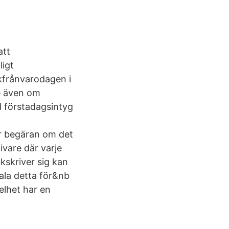
att
ligt
ukfrånvarodagen i
e även om
d förstadagsintyg
r begäran om det
vare där varje
kskriver sig kan
ala detta för&nb
elhet har en