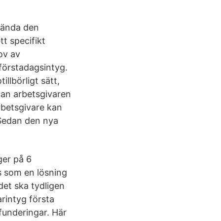
vända den
tt specifikt
ov av
 förstadagsintyg.
illbörligt sätt,
 kan arbetsgivaren
rbetsgivare kan
 Sedan den nya
ger på 6
s som en lösning
det ska tydligen
arintyg första
funderingar. Här