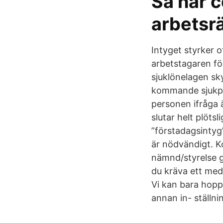
Så har 
arbetsrä
Intyget styrker o
arbetstagaren för
sjuklönelagen sky
kommande sjukpe
personen ifråga 
slutar helt plöts
”förstadagsintyg
är nödvändigt. K
nämnd/styrelse g
du kräva ett med
Vi kan bara hopp
annan in- ställni