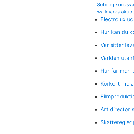
Sotning sundsva
wallmarks akup
Electrolux ud
Hur kan du k
Var sitter lev
Världen utan
Hur far man 
Körkort mc 
Filmprodukt
Art director 
Skatteregler