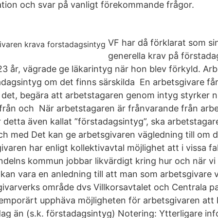
ation och svar på vanligt förekommande frågor.
VF har då förklarat som si
generella krav på förstad
23 år, vägrade ge läkarintyg när hon blev förkyld. Ar
adagsintyg om det finns särskilda En arbetsgivare får
ör det, begära att arbetstagaren genom intyg styrker 
rån och När arbetstagaren är frånvarande från arbe
detta även kallat ”förstadagsintyg”, ska arbetstagar
och med Det kan ge arbetsgivaren vägledning till om d
ren har enligt kollektivavtal möjlighet att i vissa fall 
Vindelns kommun jobbar likvärdigt kring hur och när v
kan vara en anledning till att man som arbetsgivare v
sgivarverks område dvs Villkorsavtalet och Centrala p
emporärt upphäva möjligheten för arbetsgivaren att 
dag än (s.k. förstadagsintyg) Notering: Ytterligare i