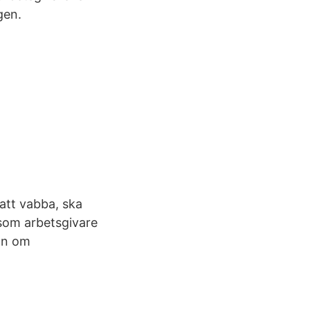
gen.
 att vabba, ska
 som arbetsgivare
an om