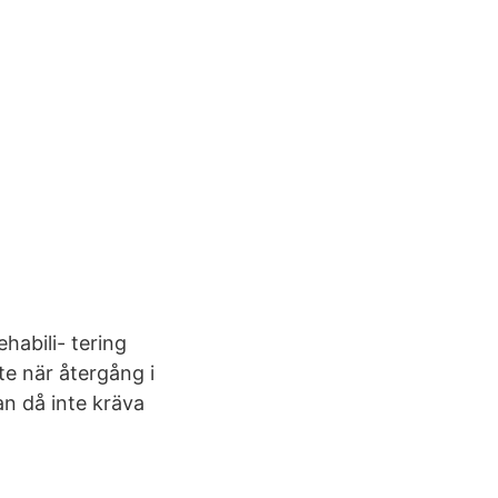
habili- tering
te när återgång i
n då inte kräva