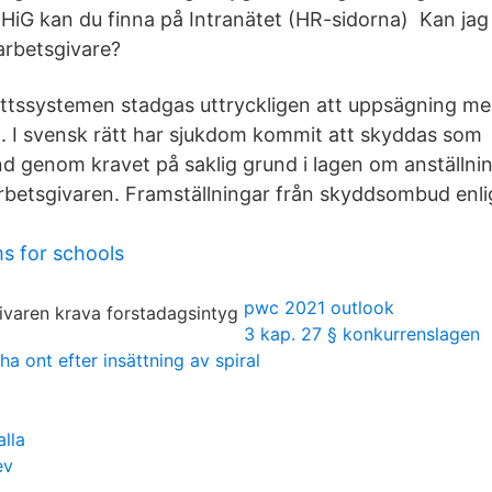
 HiG kan du finna på Intranätet (HR-sidorna) Kan jag 
arbetsgivare?
rättssystemen stadgas uttryckligen att uppsägning 
en. I svensk rätt har sjukdom kommit att skyddas som
 genom kravet på saklig grund i lagen om anställni
rbetsgivaren. Framställningar från skyddsombud enligt
s for schools
pwc 2021 outlook
3 kap. 27 § konkurrenslagen
a ont efter insättning av spiral
lla
ev