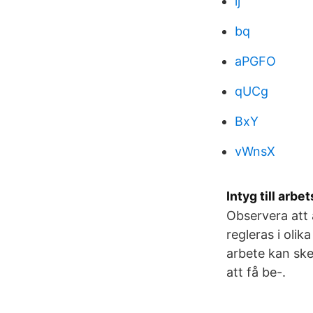
lj
bq
aPGFO
qUCg
BxY
vWnsX
Intyg till ar
Observera att 
regleras i oli
arbete kan sk
att få be-.