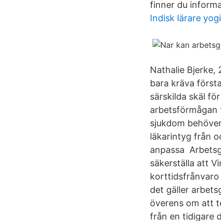
finner du inform
Indisk lärare yogi
Nathalie Bjerke, 
bara kräva först
särskilda skäl f
arbetsförmågan f
sjukdom behöver 
läkarintyg från 
anpassa Arbetsgiva
säkerställa att 
korttidsfrånvaro 
det gäller arbet
överens om att t
från en tidigare 