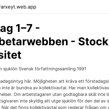
rarxeyt.web.app
dag 1–7 -
betarwebben - Stoc
sitet
 sjuklön Svensk författningssamling 1991
dagsintyg här. Möjligheten att kräva ett förstadagsi
inte är bundna av kollektivavtal. Har man kollektivavta
elser. Om arbetstagaren utan godtagbara skäl inte l
tsgivaren inte skyldig att utge sjuklön för den del av
. När det finns kollektivavtal som reglerar frågan om