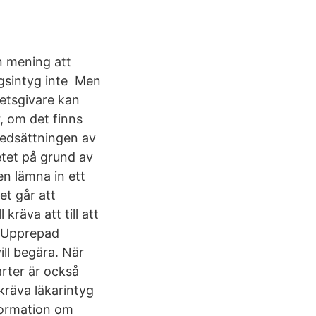
n mening att
agsintyg inte Men
betsgivare kan
, om det finns
nedsättningen av
tet på grund av
en lämna in ett
et går att
kräva att till att
i Upprepad
ill begära. När
arter är också
kräva läkarintyg
nformation om