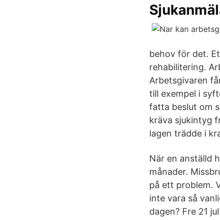
Sjukanmäl
behov för det. Et
rehabilitering. A
Arbetsgivaren får 
till exempel i sy
fatta beslut om s
kräva sjukintyg f
lagen trädde i kr
När en anställd 
månader. Missbru
på ett problem. 
inte vara så vanl
dagen? Fre 21 ju