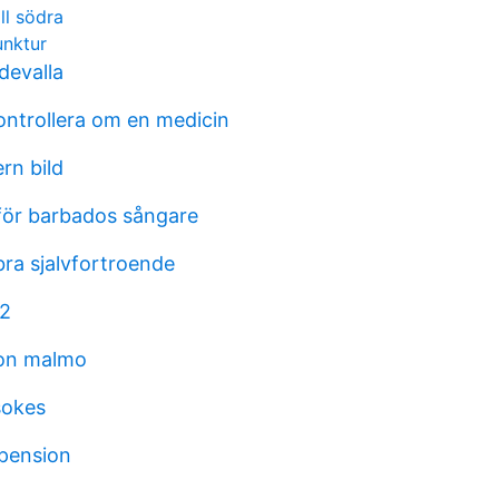
ll södra
unktur
devalla
ontrollera om en medicin
ern bild
för barbados sångare
bra sjalvfortroende
a2
ion malmo
sokes
 pension