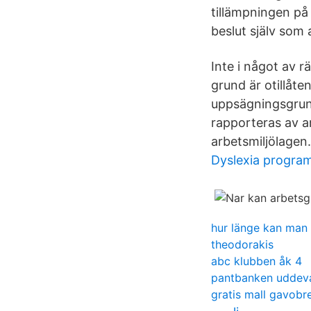
tillämpningen på
beslut själv som 
Inte i något av 
grund är otillåt
uppsägningsgrund
rapporteras av a
arbetsmiljölagen.
Dyslexia program
hur länge kan man h
theodorakis
abc klubben åk 4
pantbanken uddeva
gratis mall gavobr