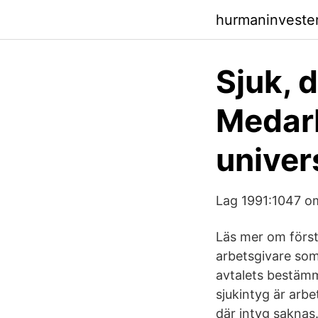
hurmaninveste
Sjuk, 
Medar
univer
Lag 1991:1047 om
Läs mer om första
arbetsgivare som 
avtalets bestämm
sjukintyg är arbe
där intyg saknas