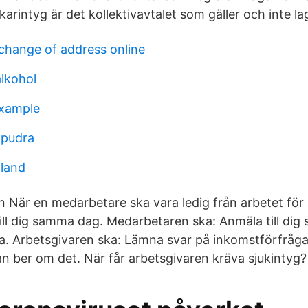
äkarintyg är det kollektivavtalet som gäller och inte la
change of address online
alkohol
example
 pudra
 land
en När en medarbetare ska vara ledig från arbetet för
ill dig samma dag. Medarbetaren ska: Anmäla till dig
a. Arbetsgivaren ska: Lämna svar på inkomstförfråg
n ber om det. När får arbetsgivaren kräva sjukintyg?