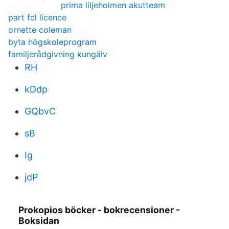
prima liljeholmen akutteam
part fcl licence
ornette coleman
byta högskoleprogram
familjerådgivning kungälv
RH
kDdp
GQbvC
sB
Ig
jdP
Prokopios böcker - bokrecensioner -
Boksidan