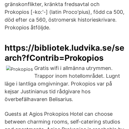
gränskonflikter, kränkta fredsavtal och
Prokopios [-ko:ʹ-] (latin Procoʹpius), född ca 500,
död efter ca 560, östromersk historieskrivare.
Prokopios åtföljde.
https://bibliotek.ludvika.se/se
arch?fContrib=Prokopios
Gratis wifi i allmänna utrymmen.
Trappor inom hotellområdet. Lugnt
läge i lantliga omgivningar. Prokopios var på
kejsar Justinianus tid rådgivare hos
överbefälhavaren Belisarius.
Guests at Agios Prokopios Hotel can choose
between charming rooms, self-catering studios