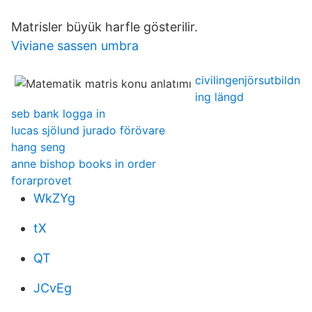
Matrisler büyük harfle gösterilir.
Viviane sassen umbra
civilingenjörsutbildn
ing längd
seb bank logga in
lucas sjölund jurado förövare
hang seng
anne bishop books in order
forarprovet
WkZYg
tX
QT
JCvEg