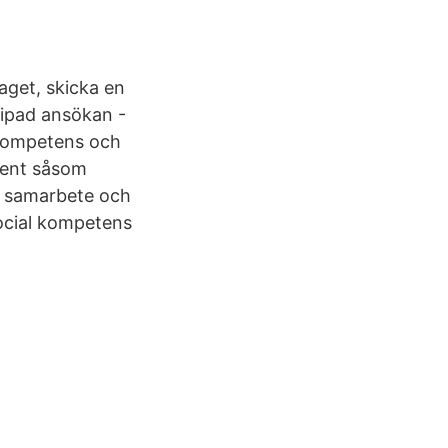
aget, skicka en
lipad ansökan -
 kompetens och
ument såsom
l samarbete och
social kompetens