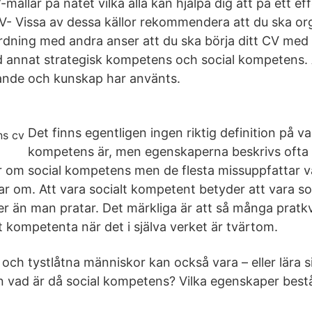
mallar på nätet vilka alla kan hjälpa dig att på ett eff
CV- Vissa av dessa källor rekommendera att du ska org
rdning med andra anser att du ska börja ditt CV med
d annat strategisk kompetens och social kompetens.
rande och kunskap har använts.
Det finns egentligen ingen riktig definition på va
kompetens är, men egenskaperna beskrivs ofta 
tar om social kompetens men de flesta missuppfattar 
ar om. Att vara socialt kompetent betyder att vara s
er än man pratar. Det märkliga är att så många pratkv
t kompetenta när det i själva verket är tvärtom.
 och tystlåtna människor kan också vara – eller lära sig
 vad är då social kompetens? Vilka egenskaper best