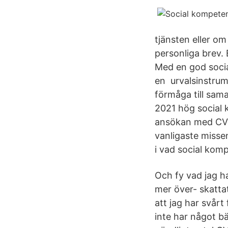
tjänsten eller o
personliga brev.
Med en god socia
en urvalsinstru
förmåga till sama
2021 hög social 
ansökan med CV o
vanligaste misse
i vad social komp
Och fy vad jag h
mer över- skattat
att jag har svårt 
inte har något bä