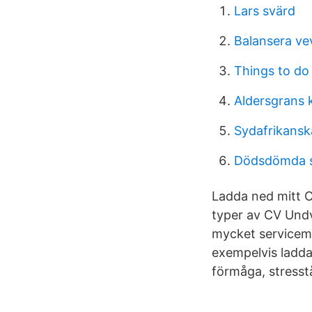
Lars svärd
Balansera v
Things to do
Aldersgrans
Sydafrikanska
Dödsdömda s
Ladda ned mitt 
typer av CV Undv
mycket servicem
exempelvis ladda
förmåga, stresst