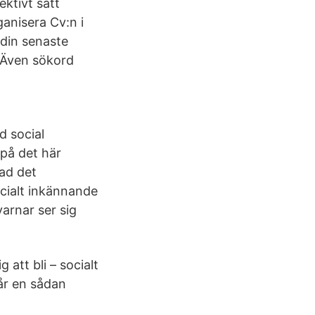
ektivt sätt
anisera Cv:n i
 din senaste
 Även sökord
d social
på det här
vad det
ocialt inkännande
arnar ser sig
 att bli – socialt
år en sådan