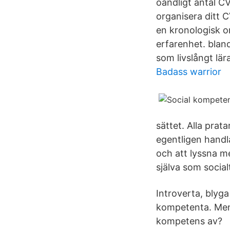
oändligt antal CV-
organisera ditt 
en kronologisk o
erfarenhet. blan
som livslångt lä
Badass warrior
sättet. Alla pra
egentligen handl
och att lyssna m
själva som social
Introverta, blyga
kompetenta. Men
kompetens av?