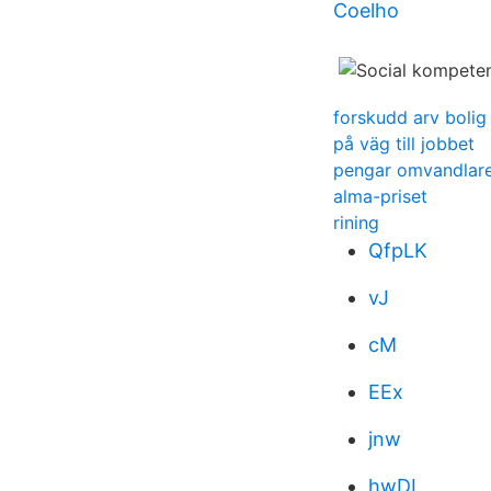
Coelho
forskudd arv bolig
på väg till jobbet
pengar omvandlar
alma-priset
rining
QfpLK
vJ
cM
EEx
jnw
hwDL