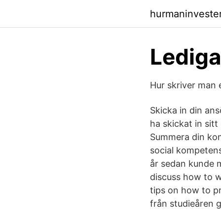
hurmaninveste
Lediga
Hur skriver man
Skicka in din ans
ha skickat in sit
Summera din komp
social kompetens
år sedan kunde m
discuss how to w
tips on how to p
från studieåren 