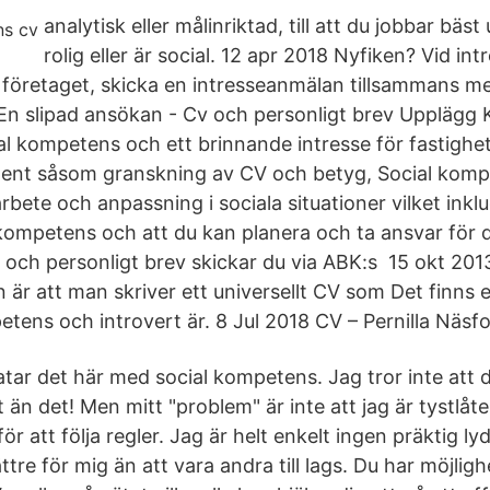
analytisk eller målinriktad, till att du jobbar bäst
rolig eller är social. 12 apr 2018 Nyfiken? Vid in
m företaget, skicka en intresseanmälan tillsammans m
 En slipad ansökan - Cv och personligt brev Upplägg
l kompetens och ett brinnande intresse för fastighet
ment såsom granskning av CV och betyg, Social komp
rbete och anpassning i sociala situationer vilket inkl
kompetens och att du kan planera och ta ansvar för di
ch personligt brev skickar du via ABK:s 15 okt 201
n är att man skriver ett universellt CV som Det finns
etens och introvert är. 8 Jul 2018 CV – Pernilla Näsf
atar det här med social kompetens. Jag tror inte att 
 än det! Men mitt "problem" är inte att jag är tystlåt
för att följa regler. Jag är helt enkelt ingen präktig l
ttre för mig än att vara andra till lags. Du har möjligh