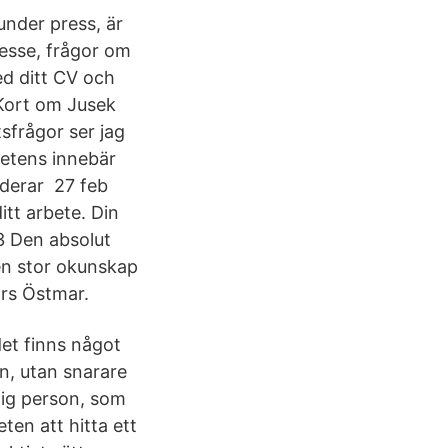
 under press, är
tresse, frågor om
ed ditt CV och
 Kort om Jusek
sfrågor ser jag
etens innebär
uderar 27 feb
tt arbete. Din
3 Den absolut
 en stor okunskap
ors Östmar.
det finns något
en, utan snarare
ydig person, som
eten att hitta ett