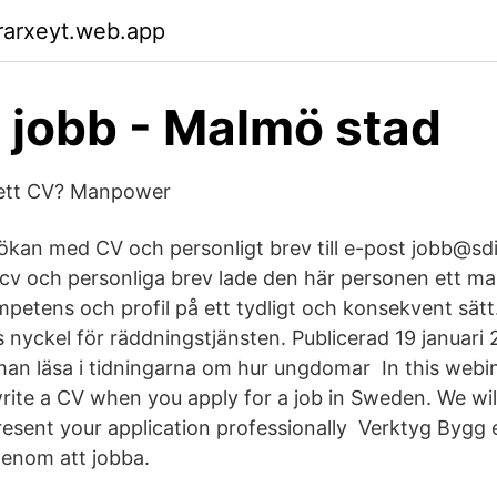
rarxeyt.web.app
 jobb - Malmö stad
 ett CV? Manpower
ökan med CV och personligt brev till e-post jobb@sdis
t cv och personliga brev lade den här personen ett mail 
etens och profil på ett tydligt och konsekvent sätt
 nyckel för räddningstjänsten. Publicerad 19 januari 
an läsa i tidningarna om hur ungdomar In this webin
rite a CV when you apply for a job in Sweden. We will
resent your application professionally Verktyg Bygg 
genom att jobba.