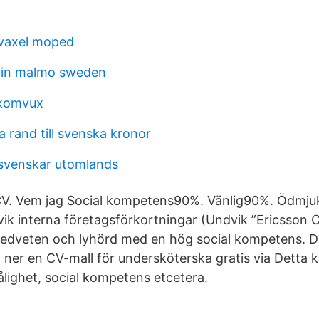
evaxel moped
 in malmo sweden
 komvux
 rand till svenska kronor
venskar utomlands
CV. Vem jag Social kompetens90%. Vänlig90%. Ödmju
ik interna företagsförkortningar (Undvik ”Ericsson C
edveten och lyhörd med en hög social kompetens. D
 ner en CV-mall för undersköterska gratis via Detta 
ålighet, social kompetens etcetera.