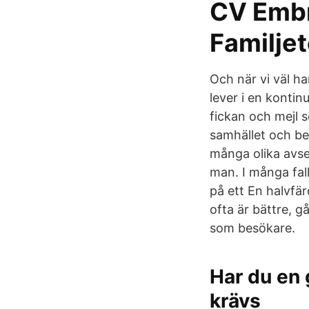
CV Embr
Familjet
Och när vi väl ha
lever i en kontin
fickan och mejl 
samhället och be
många olika avse
man. I många fal
på ett En halvfärd
ofta är bättre, g
som besökare.
Har du en
krävs