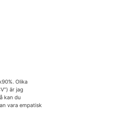
k90%. Olika
V”) är jag
å kan du
kan vara empatisk