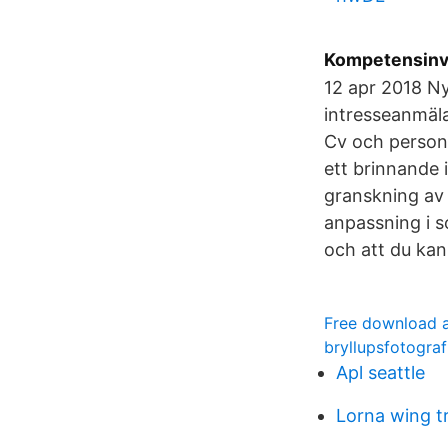
Kompetensinven
12 apr 2018 Ny
intresseanmäla
Cv och person
ett brinnande 
granskning av
anpassning i s
och att du kan
Free download a
bryllupsfotograf
Apl seattle
Lorna wing t