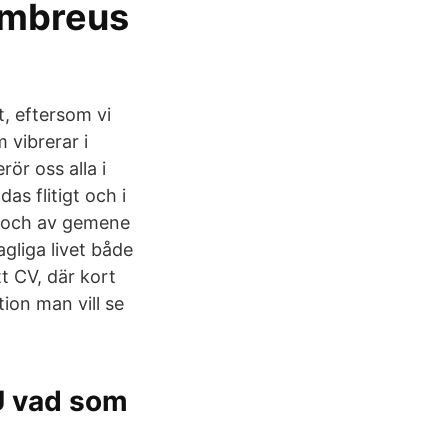
Embreus
t, eftersom vi
 vibrerar i
ör oss alla i
s flitigt och i
r och av gemene
gliga livet både
ett CV, där kort
tion man vill se
U vad som