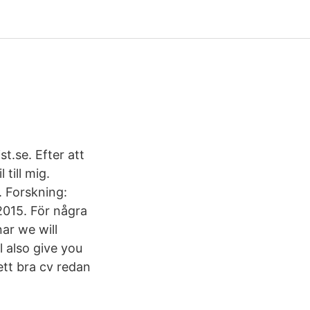
t.se. Efter att
till mig.
. Forskning:
2015. För några
ar we will
 also give you
ett bra cv redan