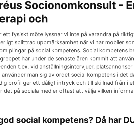
éus Socionomkonsult - 
erapi och
r ett fysiskt möte lyssnar vi inte på varandra på riktig
uerligt splittrad uppmärksamhet när vi har mobiler som
som plingar på social kompetens. Social kompetens ber
greppet har under de senaste åren kommit att använda
enden t.ex. vid anställningsintervjuer, platsannonse
l använder man sig av ordet social kompetens i det da
ig profil ger ett dåligt intryck och till skillnad från i 
år det på sociala medier oftast att välja vilken informa
 god social kompetens? Då har D